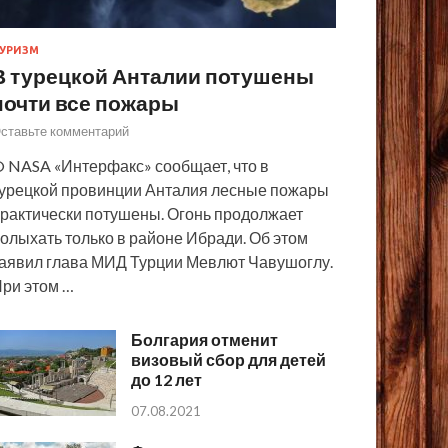
УРИЗМ
В турецкой Анталии потушены
почти все пожары
ставьте комментарий
 NASA «Интерфакс» сообщает, что в
урецкой провинции Анталия лесные пожары
рактически потушены. Огонь продолжает
олыхать только в районе Ибради. Об этом
аявил глава МИД Турции Мевлют Чавушоглу.
ри этом …
Болгария отменит
визовый сбор для детей
до 12 лет
07.08.2021