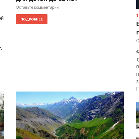
Оставьте комментарий
Т
ой
ПОДРОБНЕЕ
О
.
©
т
п
п
з
П