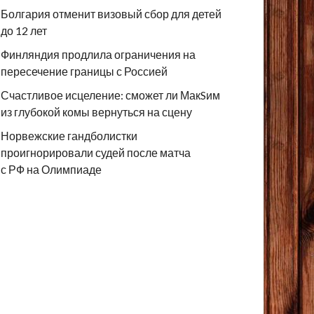
Болгария отменит визовый сбор для детей
до 12 лет
Финляндия продлила ограничения на
пересечение границы с Россией
Счастливое исцеление: сможет ли МакSим
из глубокой комы вернуться на сцену
Норвежские гандболистки
проигнорировали судей после матча
с РФ на Олимпиаде