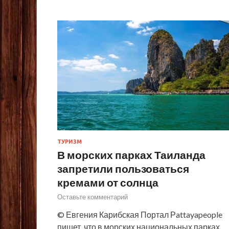
ТУРИЗМ
В морских парках Таиланда
запретили пользоваться
кремами от солнца
Оставьте комментарий
© Евгения Карибская Портал Рattayapeople
пишет, что в морских национальных парках