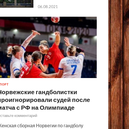
06.08.2021
ПОРТ
Норвежские гандболистки
проигнорировали судей после
матча с РФ на Олимпиаде
ставьте комментарий
енская сборная Норвегии по гандболу