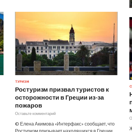
ТУРИЗМ
С
Ростуризм призвал туристов к
осторожности в Греции из-за
пожаров
Оставьте комментарий
О
© Елена Акимова «Интерфакс» сообщает, что
Ж
Ростуризм призывает находящихся в Греции