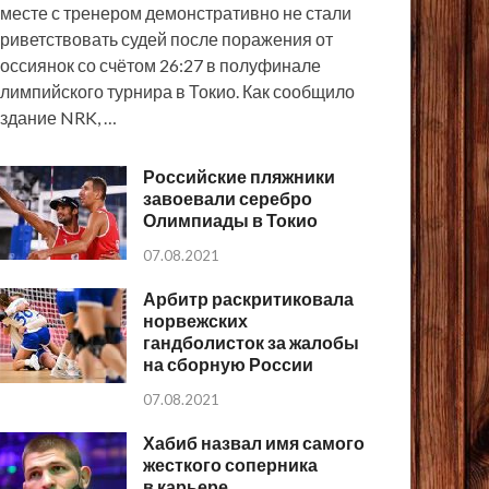
месте с тренером демонстративно не стали
риветствовать судей после поражения от
оссиянок со счётом 26:27 в полуфинале
лимпийского турнира в Токио. Как сообщило
здание NRK, …
Российские пляжники
завоевали серебро
Олимпиады в Токио
07.08.2021
Арбитр раскритиковала
норвежских
гандболисток за жалобы
на сборную России
07.08.2021
Хабиб назвал имя самого
жесткого соперника
в карьере