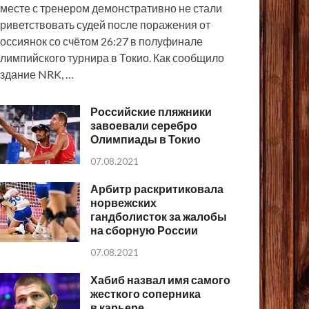
месте с тренером демонстративно не стали
риветствовать судей после поражения от
оссиянок со счётом 26:27 в полуфинале
лимпийского турнира в Токио. Как сообщило
здание NRK, …
Российские пляжники
завоевали серебро
Олимпиады в Токио
07.08.2021
Арбитр раскритиковала
норвежских
гандболисток за жалобы
на сборную России
07.08.2021
Хабиб назвал имя самого
жесткого соперника
в карьере