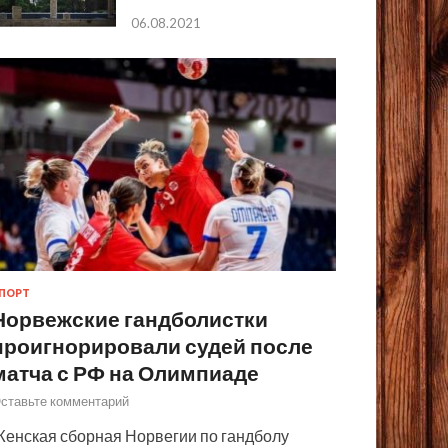
06.08.2021
ПОРТ
Норвежские гандболистки
проигнорировали судей после
матча с РФ на Олимпиаде
ставьте комментарий
енская сборная Норвегии по гандболу