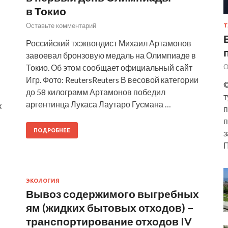
в Токио
Оставьте комментарий
Т
Российский тхэквондист Михаил Артамонов
завоевал бронзовую медаль на Олимпиаде в
О
Токио. Об этом сообщает официальный сайт
Игр. Фото: ReutersReuters В весовой категории
©
до 58 килограмм Артамонов победил
т
аргентинца Лукаса Лаутаро Гусмана …
к
п
п
ПОДРОБНЕЕ
з
П
ЭКОЛОГИЯ
Вывоз содержимого выгребных
ям (жидких бытовых отходов) –
транспортирование отходов IV