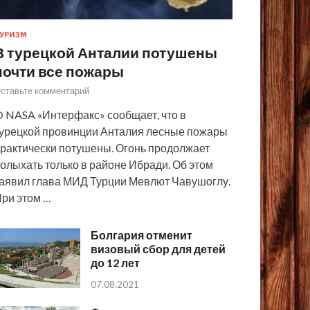
УРИЗМ
В турецкой Анталии потушены
почти все пожары
ставьте комментарий
 NASA «Интерфакс» сообщает, что в
урецкой провинции Анталия лесные пожары
рактически потушены. Огонь продолжает
олыхать только в районе Ибради. Об этом
аявил глава МИД Турции Мевлют Чавушоглу.
ри этом …
Болгария отменит
визовый сбор для детей
до 12 лет
07.08.2021