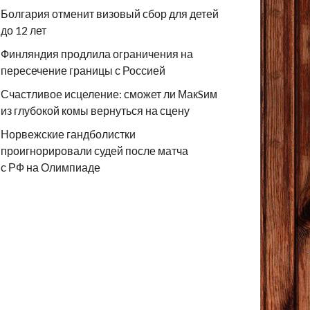
Болгария отменит визовый сбор для детей
до 12 лет
Финляндия продлила ограничения на
пересечение границы с Россией
Счастливое исцеление: сможет ли МакSим
из глубокой комы вернуться на сцену
Норвежские гандболистки
проигнорировали судей после матча
с РФ на Олимпиаде