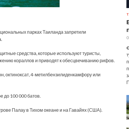
Т
национальных парках Таиланда запретили
0
.
©
ащитные средства, которые используют туристы,
т
жению кораллов и приводят к обесцвечиванию рифов.
п
п
он, октиноксат, 4-метилбензилиденкамфору или
з
П
 до 100 000 батов.
рове Палау в Тихом океане и на Гавайях (США).