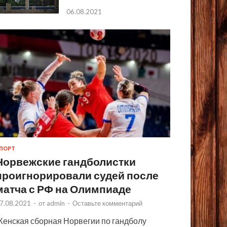
06.08.2021
ПОРТ
Норвежские гандболистки
проигнорировали судей после
матча с РФ на Олимпиаде
7.08.2021
-
от
admin
-
Оставьте комментарий
енская сборная Норвегии по гандболу