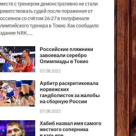
месте с тренером демонстративно не стали
риветствовать судей после поражения от
оссиянок со счётом 26:27 в полуфинале
лимпийского турнира в Токио. Как сообщило
здание NRK, …
Российские пляжники
завоевали серебро
Олимпиады в Токио
07.08.2021
Арбитр раскритиковала
норвежских
гандболисток за жалобы
на сборную России
07.08.2021
Хабиб назвал имя самого
жесткого соперника
в карьере