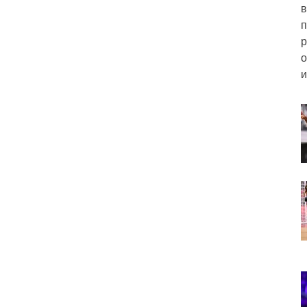
в
п
р
о
и