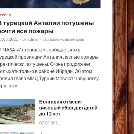
УРИЗМ
В турецкой Анталии потушены
почти все пожары
7.08.2021
-
от
admin
-
Оставьте комментарий
 NASA «Интерфакс» сообщает, что в
урецкой провинции Анталия лесные пожары
рактически потушены. Огонь продолжает
олыхать только в районе Ибради. Об этом
аявил глава МИД Турции Мевлют Чавушоглу.
ри этом …
Болгария отменит
визовый сбор для детей
до 12 лет
07.08.2021