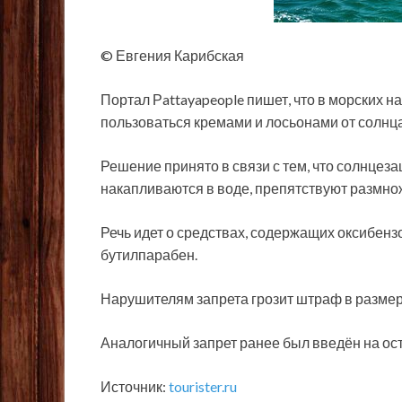
© Евгения Карибская
Портал Рattayapeople пишет, что в морских 
пользоваться кремами и лосьонами от солнца
Решение принято в связи с тем, что солнцез
накапливаются в воде, препятствуют
размно
Речь идет о средствах, содержащих оксибенз
бутилпарабен.
Нарушителям запрета грозит штраф в размере
Аналогичный запрет ранее был введён на ост
Источник:
tourister.ru