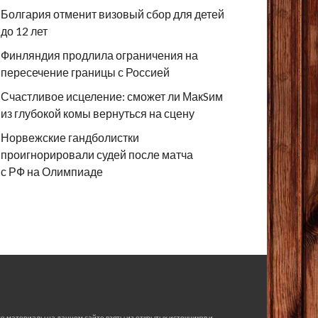
Болгария отменит визовый сбор для детей
до 12 лет
Финляндия продлила ограничения на
пересечение границы с Россией
Счастливое исцеление: сможет ли МакSим
из глубокой комы вернуться на сцену
Норвежские гандболистки
проигнорировали судей после матча
с РФ на Олимпиаде
е материалы на данном сайте взяты из открытых источников и