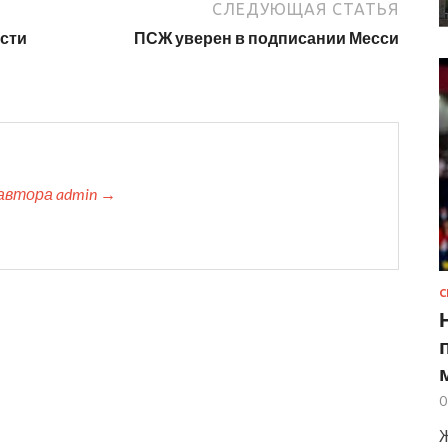
СЛЕДУЮЩАЯ СТАТЬЯ
ости
ПСЖ уверен в подписании Месси
автора admin →
С
0
Ж