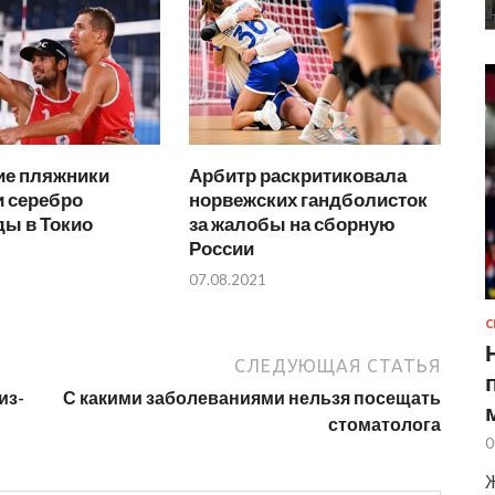
ие пляжники
Арбитр раскритиковала
и серебро
норвежских гандболисток
ы в Токио
за жалобы на сборную
России
07.08.2021
С
СЛЕДУЮЩАЯ СТАТЬЯ
из-
С какими заболеваниями нельзя посещать
стоматолога
0
Ж