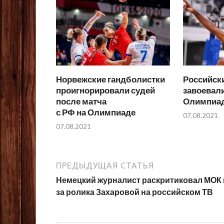
Норвежские гандболистки
Российск
проигнорировали судей
завоевал
после матча
Олимпиад
с РФ на Олимпиаде
07.08.2021
07.08.2021
ПРЕДЫДУЩАЯ СТАТЬЯ
Немецкий журналист раскритиковал МОК 
за ролика Захаровой на российском ТВ