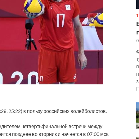
Т
0
©
т
п
п
з
П
:28, 25:22) в пользу российских волейболистов.
бедителем
четвертьфинальной встречи между
тся позднее во вторник и начнется в 07:00 мск.