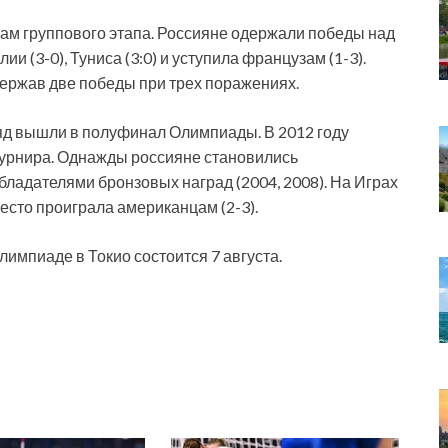
гам группового этапа. Россияне одержали победы над
ии (3-0), Туниса (3:0) и уступила французам (1-3).
держав две победы при трех поражениях.
яд вышли в полуфинал Олимпиады. В 2012 году
турнира. Однажды россияне становились
бладателями бронзовых наград (2004, 2008). На Играх
место проиграла американцам (2-3).
импиаде в Токио состоится 7 августа.