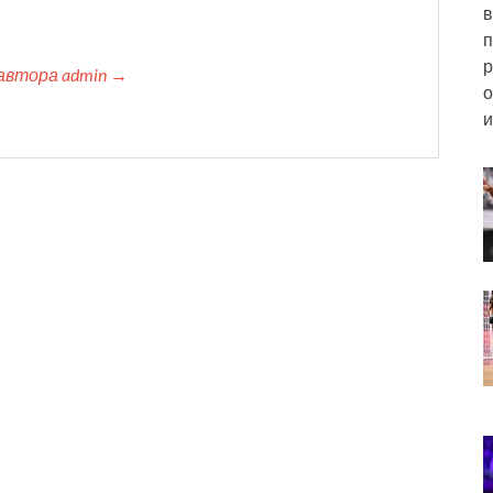
в
п
р
автора admin →
о
и