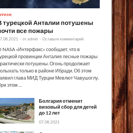
УРИЗМ
В турецкой Анталии потушены
почти все пожары
7.08.2021
-
от
admin
-
Оставьте комментарий
 NASA «Интерфакс» сообщает, что в
урецкой провинции Анталия лесные пожары
рактически потушены. Огонь продолжает
олыхать только в районе Ибради. Об этом
аявил глава МИД Турции Мевлют Чавушоглу.
ри этом …
Болгария отменит
визовый сбор для детей
до 12 лет
07.08.2021