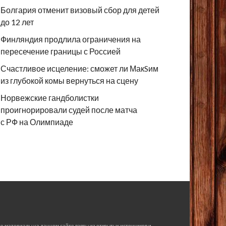
Болгария отменит визовый сбор для детей
до 12 лет
Финляндия продлила ограничения на
пересечение границы с Россией
Счастливое исцеление: сможет ли МакSим
из глубокой комы вернуться на сцену
Норвежские гандболистки
проигнорировали судей после матча
с РФ на Олимпиаде
е материалы на данном сайте взяты из открытых источников и