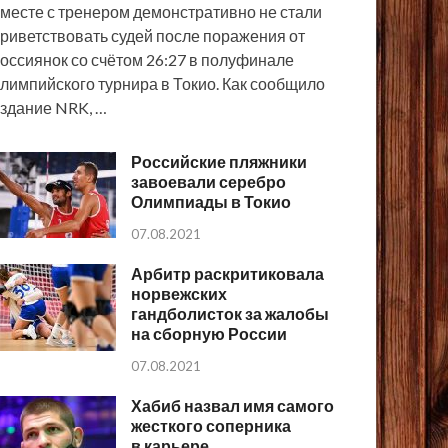
месте с тренером демонстративно не стали
риветствовать судей после поражения от
оссиянок со счётом 26:27 в полуфинале
лимпийского турнира в Токио. Как сообщило
здание NRK, …
Российские пляжники
завоевали серебро
Олимпиады в Токио
07.08.2021
Арбитр раскритиковала
норвежских
гандболисток за жалобы
на сборную России
07.08.2021
Хабиб назвал имя самого
жесткого соперника
в карьере