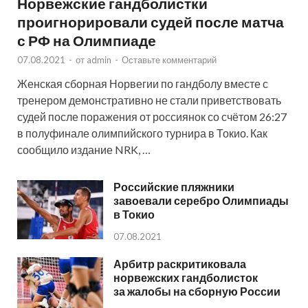
Норвежские гандболистки
проигнорировали судей после матча
с РФ на Олимпиаде
07.08.2021
-
от
admin
-
Оставьте комментарий
Женская сборная Норвегии по гандболу вместе с
тренером демонстративно не стали приветствовать
судей после поражения от россиянок со счётом 26:27
в полуфинале олимпийского турнира в Токио. Как
сообщило издание NRK, …
Российские пляжники
завоевали серебро Олимпиады
в Токио
07.08.2021
Арбитр раскритиковала
норвежских гандболисток
за жалобы на сборную России