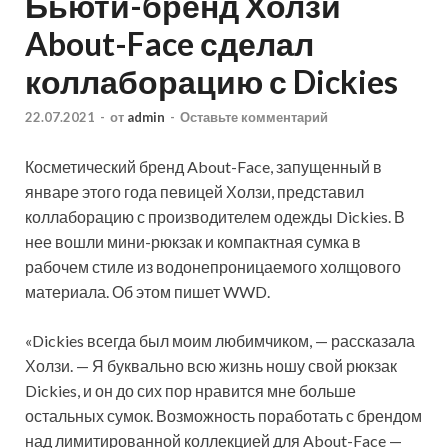
Бьюти-бренд Холзи
About-Face сделал
коллаборацию с Dickies
22.07.2021
-
от
admin
-
Оставьте комментарий
Косметический бренд About-Face, запущенный в
январе этого года певицей Холзи, представил
коллаборацию с производителем одежды Dickies. В
нее вошли мини-рюкзак и компактная сумка в
рабочем стиле из водонепроницаемого холщового
материала. Об этом пишет WWD.
«Dickies всегда был моим
любимчиком, — рассказала
Холзи. — Я буквально всю жизнь ношу свой рюкзак
Dickies, и он до сих пор нравится мне больше
остальных сумок. Возможность поработать с брендом
над лимитированной коллекцией для About-Face —