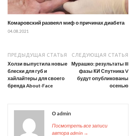
Комаровский развеял миф о причинах диабета
04.08.2021
ПРЕДЫДУЩАЯ СТАТЬЯ
СЛЕДУЮЩАЯ СТАТЬЯ
Холзи выпустила новые
Мурашко: результаты III
блески для губ и
фазы КИ Спутника V
хайлайтеры для своего
будут опубликованы
бренда About-Face
осенью
О admin
Посмотреть все записи
автора admin →