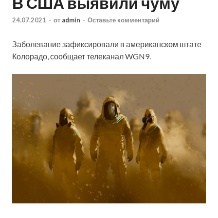
В США выявили чуму
24.07.2021
-
от
admin
-
Оставьте комментарий
Заболевание зафиксировали в американском штате
Колорадо, сообщает телеканал WGN9.