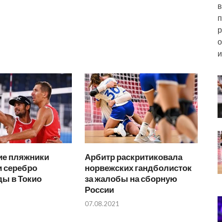
в
п
р
о
и
ие пляжники
Арбитр раскритиковала
и серебро
норвежских гандболисток
ы в Токио
за жалобы на сборную
России
07.08.2021