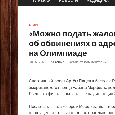
ГЛАВНАЯ
НОВОСТИ
МЕДИЦИНА
СПОРТ
«Можно подать жало
об обвинениях в адр
на Олимпиаде
30.07.2021
-
от
admin
-
Оставьте комментарий
Спортивный юрист Артём Пацев в беседе с
американского пловца Райана Мерфи, намек
Рылова в финальном заплыве на дистанции 2
После заплыва, в котором
Мерфи занял второ
от ощущения, что я участвовал в заплыве, к