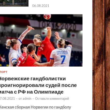
06.08.2021
ПОРТ
Норвежские гандболистки
проигнорировали судей после
матча с РФ на Олимпиаде
7.08.2021
-
от
admin
-
Оставьте комментарий
енская сборная Норвегии по гандболу