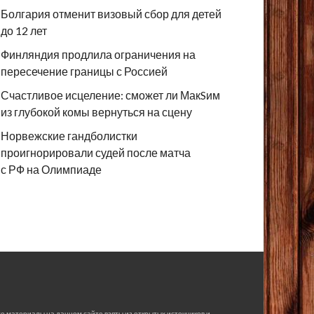
Болгария отменит визовый сбор для детей
до 12 лет
Финляндия продлила ограничения на
пересечение границы с Россией
Счастливое исцеление: сможет ли МакSим
из глубокой комы вернуться на сцену
Норвежские гандболистки
проигнорировали судей после матча
с РФ на Олимпиаде
е материалы на данном сайте взяты из открытых источников и