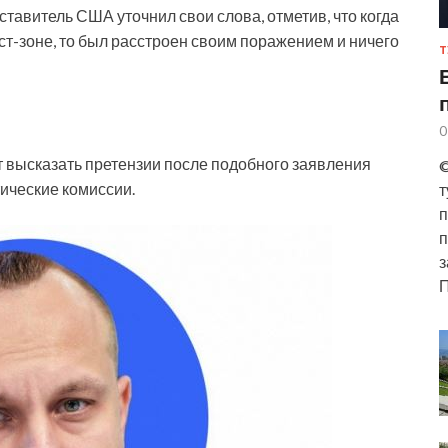
ставитель США уточнил свои слова, отметив, что когда
ст-зоне, то был расстроен своим поражением и ничего
Т
0
т высказать претензии после подобного заявления
©
тические комиссии.
т
п
п
з
П