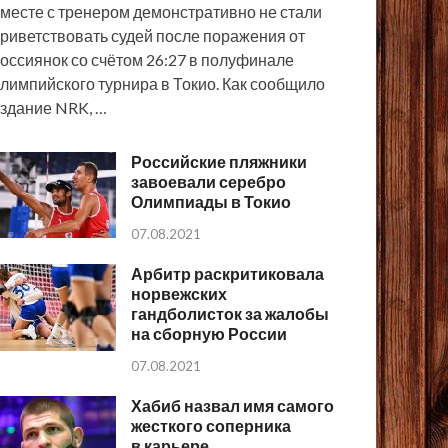
месте с тренером демонстративно не стали
риветствовать судей после поражения от
оссиянок со счётом 26:27 в полуфинале
лимпийского турнира в Токио. Как сообщило
здание NRK, …
Российские пляжники
завоевали серебро
Олимпиады в Токио
07.08.2021
Арбитр раскритиковала
норвежских
гандболисток за жалобы
на сборную России
07.08.2021
Хабиб назвал имя самого
жесткого соперника
в карьере