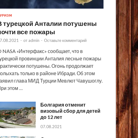
УРИЗМ
В турецкой Анталии потушены
почти все пожары
7.08.2021
-
от
admin
-
Оставьте комментарий
 NASA «Интерфакс» сообщает, что в
урецкой провинции Анталия лесные пожары
рактически потушены. Огонь продолжает
олыхать только в районе Ибради. Об этом
аявил глава МИД Турции Мевлют Чавушоглу.
ри этом …
Болгария отменит
визовый сбор для детей
до 12 лет
07.08.2021