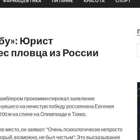
ФАРМАЦЕВТИКА
ПИТАНИЕ
КРАСОТА
СПОРТ
бу»: Юрист
ес пловца из России
 Рамблером прокомментировал заявление
нувшего на нечистую победу россиянина Евгения
00 м на спине на Олимпиаде в Токио.
е место, он заявил: "Очень психологически непросто
оторый, возможно, не был чистым". Это высказывание