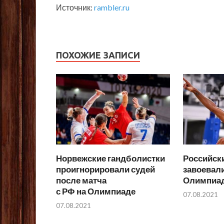
Источник:
rambler.ru
ПОХОЖИЕ ЗАПИСИ
Норвежские гандболистки
Российск
проигнорировали судей
завоевал
после матча
Олимпиад
с РФ на Олимпиаде
07.08.2021
07.08.2021