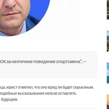
ОК за неэтичное поведение спортсмена", —
а, юрист отметил, что оно вряд ли будет серьезным.
о подобные высказывания нельзя оставлять
в будущем.