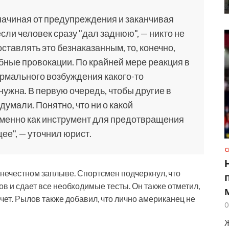
начиная от предупреждения и заканчивая
сли человек сразу "дал заднюю", — никто не
оставлять это безнаказанным, то, конечно,
бные провокации. По крайней мере реакция в
рмального возбуждения какого-то
нужна. В первую очередь, чтобы другие в
думали. Понятно, что ни о какой
именно как инструмент для предотвращения
е", — уточнил юрист.
С
 нечестном заплыве. Спортсмен подчеркнул, что
 и сдает все необходимые тесты. Он также отметил,
чет. Рылов также добавил, что лично американец не
0
Ж