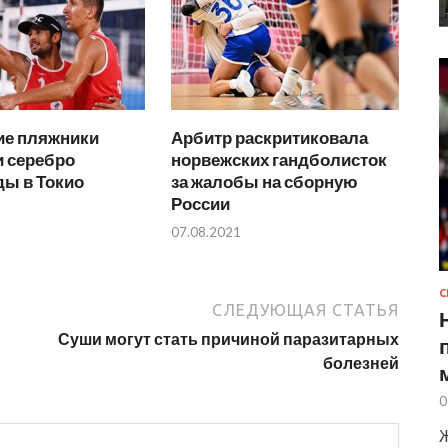
ие пляжники
Арбитр раскритиковала
и серебро
норвежских гандболисток
ы в Токио
за жалобы на сборную
России
07.08.2021
С
СЛЕДУЮЩАЯ СТАТЬЯ
Суши могут стать причиной паразитарных
болезней
0
Ж