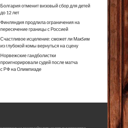
Болгария отменит визовый сбор для детей
до 12 лет
Финляндия продлила ограничения на
пересечение границы с Россией
Счастливое исцеление: сможет ли МакSим
из глубокой комы вернуться на сцену
Норвежские гандболистки
проигнорировали судей после матча
с РФ на Олимпиаде
е материалы на данном сайте взяты из открытых источников и