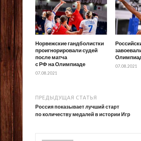
Норвежские гандболистки
Российск
проигнорировали судей
завоевал
после матча
Олимпиад
с РФ на Олимпиаде
07.08.2021
07.08.2021
ПРЕДЫДУЩАЯ СТАТЬЯ
Россия показывает лучший старт
по количеству медалей в истории Игр