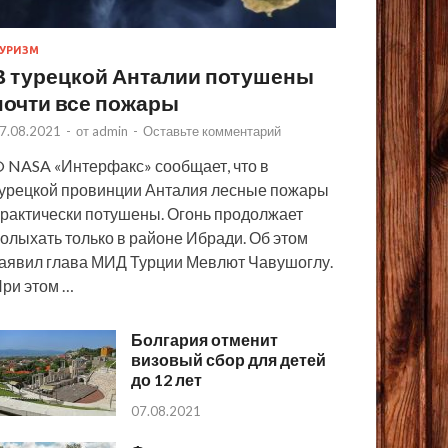
УРИЗМ
В турецкой Анталии потушены
почти все пожары
7.08.2021
-
от
admin
-
Оставьте комментарий
 NASA «Интерфакс» сообщает, что в
урецкой провинции Анталия лесные пожары
рактически потушены. Огонь продолжает
олыхать только в районе Ибради. Об этом
аявил глава МИД Турции Мевлют Чавушоглу.
ри этом …
Болгария отменит
визовый сбор для детей
до 12 лет
07.08.2021