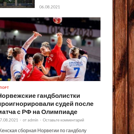
06.08.2021
ПОРТ
Норвежские гандболистки
проигнорировали судей после
матча с РФ на Олимпиаде
7.08.2021
-
от
admin
-
Оставьте комментарий
енская сборная Норвегии по гандболу