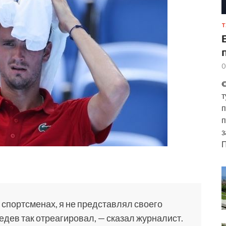
Т
0
©
т
п
п
з
П
х спортсменах, я не представлял своего
едев так отреагировал, — сказал журналист.