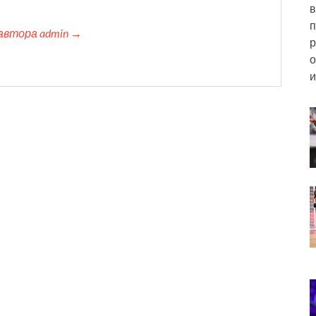
в
п
автора admin →
р
о
и