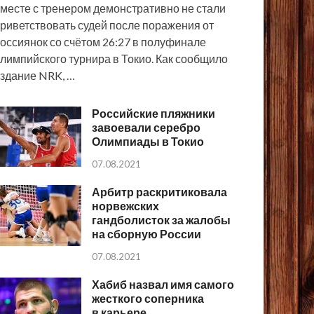
месте с тренером демонстративно не стали
риветствовать судей после поражения от
оссиянок со счётом 26:27 в полуфинале
лимпийского турнира в Токио. Как сообщило
здание NRK, …
Российские пляжники
завоевали серебро
Олимпиады в Токио
07.08.2021
Арбитр раскритиковала
норвежских
гандболисток за жалобы
на сборную России
07.08.2021
Хабиб назвал имя самого
жесткого соперника
в карьере