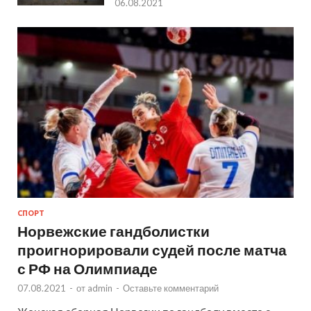
06.08.2021
СПОРТ
Норвежские гандболистки
проигнорировали судей после матча
с РФ на Олимпиаде
07.08.2021
-
от
admin
-
Оставьте комментарий