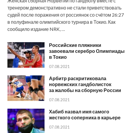
Женская сборная Норвегии по гандболу вместе с
тренером демонстративно не стали приветствовать
судей после поражения от россиянок со счётом 26:27
в полуфинале олимпийского турнира в Токио. Как
сообщило издание NRK, …
Российские пляжники
завоевали серебро Олимпиады
в Токио
07.08.2021
Арбитр раскритиковала
норвежских гандболисток
за жалобы на сборную России
07.08.2021
Хабиб назвал имя самого
жесткого соперника в карьере
07.08.2021