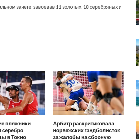
льном зачете, завоевав 11 золотых, 18 серебряных и
ие пляжники
Арбитр раскритиковала
и серебро
норвежских гандболисток
ы в Токио
за жалобы на сборную