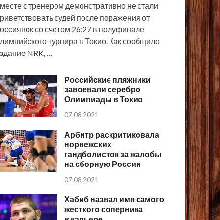
месте с тренером демонстративно не стали
риветствовать судей после поражения от
оссиянок со счётом 26:27 в полуфинале
лимпийского турнира в Токио. Как сообщило
здание NRK, …
Российские пляжники
завоевали серебро
Олимпиады в Токио
07.08.2021
Арбитр раскритиковала
норвежских
гандболисток за жалобы
на сборную России
07.08.2021
Хабиб назвал имя самого
жесткого соперника
в карьере