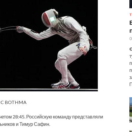
Т
0
©
т
п
п
з
П
NIC BOTHMA
четом 28:45. Российскую команду представляли
ников и Тимур Сафин.