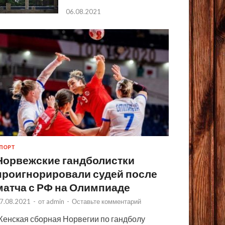
06.08.2021
ПОРТ
Норвежские гандболистки
проигнорировали судей после
матча с РФ на Олимпиаде
7.08.2021
-
от
admin
-
Оставьте комментарий
енская сборная Норвегии по гандболу