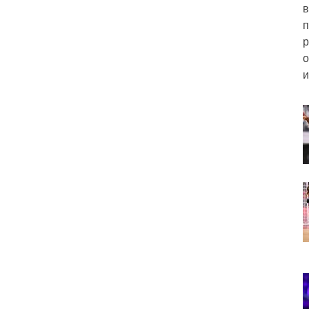
в
п
р
о
и