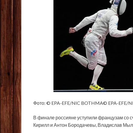
Фото: © EPA-EFE/NIC BOTHMA© EPA-EFE/
В финале россияне уступили французам со с
Кирилл и Антон Бородачевы,
Владислав Мыль