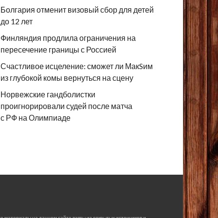
Болгария отменит визовый сбор для детей
до 12 лет
Финляндия продлила ограничения на
пересечение границы с Россией
Счастливое исцеление: сможет ли МакSим
из глубокой комы вернуться на сцену
Норвежские гандболистки
проигнорировали судей после матча
с РФ на Олимпиаде
е материалы на данном сайте взяты из открытых источников и