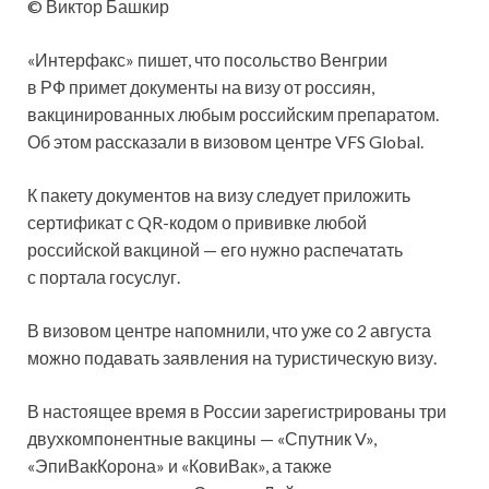
© Виктор Башкир
«Интерфакс» пишет, что посольство Венгрии
в РФ примет документы на визу от россиян,
вакцинированных любым российским препаратом.
Об этом рассказали в визовом центре VFS Global.
К пакету документов на визу следует приложить
сертификат с QR-кодом о
прививке любой
российской вакциной — его нужно распечатать
с портала госуслуг.
В визовом центре напомнили, что уже со 2 августа
можно подавать заявления на туристическую визу.
В настоящее время в России зарегистрированы три
двухкомпонентные вакцины — «Спутник V»,
«ЭпиВакКорона» и «КовиВак», а также